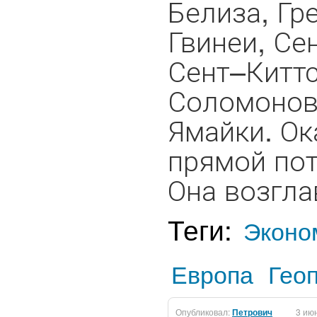
Белиза, Гр
Гвинеи, Се
Сент–Киттс
Соломоновы
Ямайки. Ок
прямой пот
Она возгла
Теги:
Эконо
Европа
Гео
Опубликовал:
Петрович
3 ию