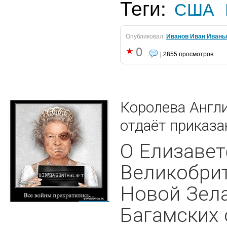
Теги:
США
Опубликовал:
Иванов Иван Иваны
0
| 2855 просмотров
Королева Англ
отдаёт приказ
О Елизавет
Великобрит
Новой Зела
Багамских 