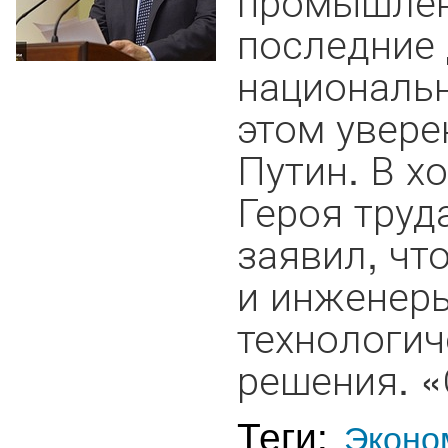
последние
национальн
этом увере
Путин. В х
Героя труд
заявил, чт
и инженер
технологич
решения. «
Теги:
Эконо