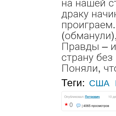
на нашей с
драку начи
проиграем.
(обманули)
Правды – и
страну без
Поняли, чт
Теги:
США
Опубликовал:
Петрович
10 д
0
| 4065 просмотров