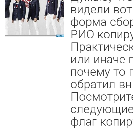
видели вот
форма сбо
РИО копиру
Практическ
или иначе 
почему то 
обратил вн
Посмотрит
следующие 
флаг копир