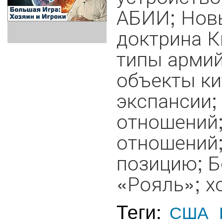
АБИИ; Нов
доктрина К
типы армий
объекты ки
экспансии;
отношений;
отношений;
позицию; Б
«Рояль»; хо
Теги:
США