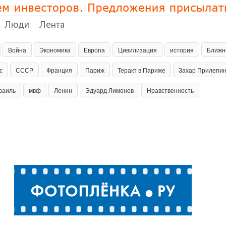
Люди
Лента
Война
Экономика
Европа
Цивилизация
история
Ближн
с
СССР
Франция
Париж
Теракт в Париже
Захар Прилепи
раиль
мвф
Ленин
Эдуард Лимонов
Нравственность