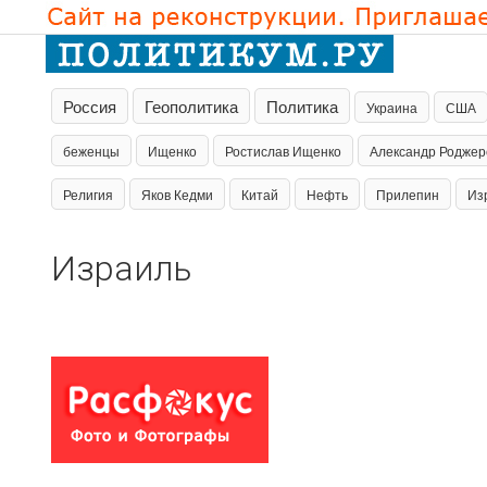
Россия
Геополитика
Политика
Украина
США
беженцы
Ищенко
Ростислав Ищенко
Александр Роджер
Религия
Яков Кедми
Китай
Нефть
Прилепин
Из
Израиль