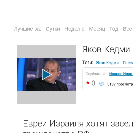
Лучшие за:
Сутки
Неделю
Месяц
Год
Все
Яков Кедми 
Теги:
Яков Кедми
Росс
Опубликовал:
Иванов Иван
0
| 3187 просмот
Евреи Израиля хотят засе