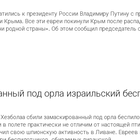
ратились к президенту России Владимиру Путину с 
и Крыма. Все эти евреи покинули Крым после распа
ни родной страны». Об этом сообщил председатель с
нный под орла израильский бес
 Хезболаа сбили замаскированный под орла беспило
 в полете практически не отличим от настоящей пт
чил свою шпионскую активность в Ливане. Евреев 
ри беспилотников, сбиваемых ливанской...