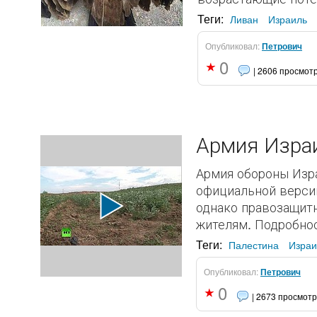
Теги:
Ливан
Израиль
Опубликовал:
Петрович
0
| 2606 просмот
Армия Израи
Армия обороны Изра
официальной версии
однако правозащитн
жителям. Подробнос
Теги:
Палестина
Израи
Опубликовал:
Петрович
0
| 2673 просмот