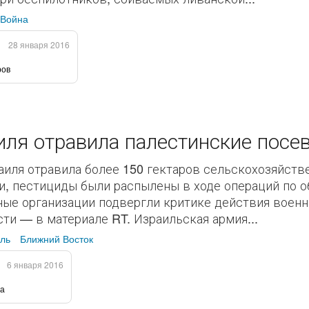
Война
28 января 2016
ров
ля отравила палестинские посев
иля отравила более 150 гектаров сельскохозяйстве
, пестициды были распылены в ходе операций по о
ые организации подвергли критике действия военн
ти — в материале RT. Израильская армия...
ль
Ближний Восток
6 января 2016
ра