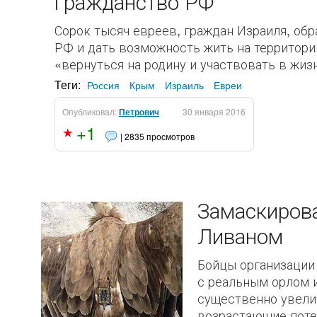
гражданство РФ
Сорок тысяч евреев, граждан Израиля, об
РФ и дать возможность жить на территори
«вернуться на родину и участвовать в жиз
Теги:
Россия
Крым
Израиль
Евреи
Опубликовал:
Петрович
30 января 2016
+1
| 2835 просмотров
Замаскирова
Ливаном
Бойцы организации
с реальным орлом и
существенно увели
возрастающие поте