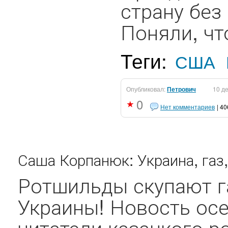
страну без
Поняли, чт
Теги:
США
Опубликовал:
Петрович
10 д
0
Нет комментариев
| 4
Саша Корпанюк: Украина, га
Ротшильды скупают г
Украины! Новость осен
читатели казацкого р