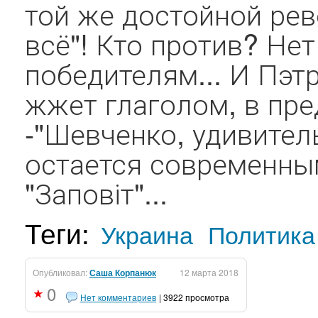
той же достойной рев
всё"! Кто против? Нет
победителям... И Пэ
жжет глаголом, в пре
-"Шевченко, удивител
остается современным
"Заповіт"...
Теги:
Украина
Политика
Опубликовал:
Саша Корпанюк
12 марта 2018
0
Нет комментариев
| 3922 просмотра