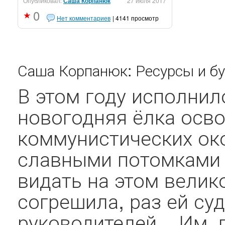
Опубликовал:
Саша Корпанюк
27 июля 2017
0
Нет комментариев
| 4141 просмотр
Саша Корпанюк: Ресурсы и б
В этом году исполнило
новогодняя ёлка осв
коммунистических ок
славными потомками 
видать на этом велик
согрешила, раз ей су
руководителей... Им,