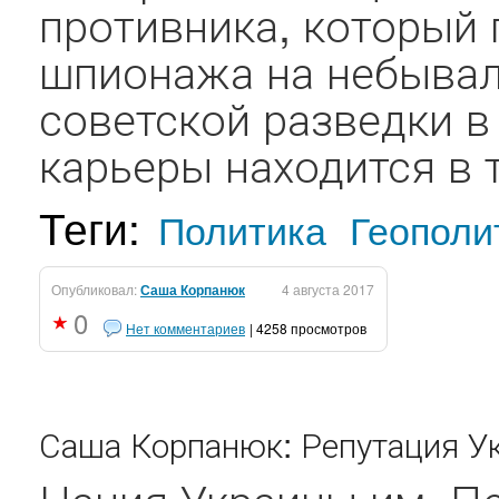
противника, который 
шпионажа на небывалую
советской разведки в
карьеры находится в т
Теги:
Политика
Геополи
Опубликовал:
Саша Корпанюк
4 августа 2017
0
Нет комментариев
| 4258 просмотров
Саша Корпанюк: Репутация Ук
Нация Украины им. П