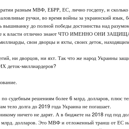
ратии разным МВФ, ЕБРР, ЕС, лично госдепу, и скольк
шаловливые ручки, во время войны за украинский язык, 
ить вышиванку до полной победы достоинства над разумом
шие к власти отлично знают ЧТО ИМЕННО ОНИ ЗАЩИЩАЮТ
иллиарды, свои дворцы и яхты, своих деток, находящихс
легий, ни дворцов, ни яхт. Так что же народ Украины за
ИХ деток-миллиардеров?
ование.
о по судебным решениям более 6 млрд. долларов, плюс
ам тело долга до 2019 года Украина не погашает.
икому ничего не дарят. А в бюджете на 2018 год под дол
2 млрд. долларов. Это МВФ и отложенный транш от ЕС на