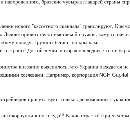
и и наворованного, братские чувырла главарей страны сп
 пленки нового "кассетного скандала" транслируют, Крым
о Львове приветствуют выставкой оружия, кому то начист
любому поводу. Грузины бегают по крышам.
го страны! До той земли, которая последнее что не укра
тоинства внезапно выяснилось, что Украина находится н
нешними хозяевами. Например, корпорация NCH Capital
отрейдеров присутствуют только две компании с украин
е антикоррупционного суда!!! Какие страсти! При чём там