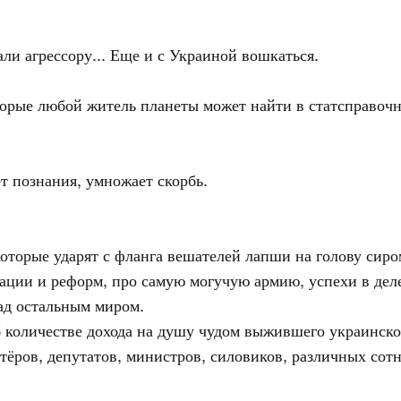
и агрессору... Еще и с Украиной вошкаться.
торые любой житель планеты может найти в статсправочн
т познания, умножает скорбь.
оторые ударят с фланга вешателей лапши на голову сир
зации и реформ, про самую могучую армию, успехи в дел
ад остальным миром.
 количестве дохода на душу чудом выжившего украинско
тёров, депутатов, министров, силовиков, различных сот