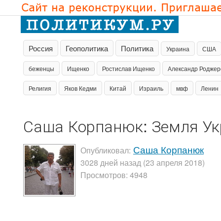
Россия
Геополитика
Политика
Украина
США
беженцы
Ищенко
Ростислав Ищенко
Александр Роджер
Религия
Яков Кедми
Китай
Израиль
мвф
Ленин
Саша Корпанюк: Земля Ук
Саша Корпанюк
Опубликовал:
3028 дней назад (23 апреля 2018)
Просмотров: 4948