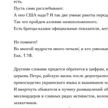
есть.
Пусть сами расхлебывают.
А оно США надо? И так две умные ракеты передал
Так что пройдем аллеями нижеизложенного.
Есть братцы-казаки официальные показатели, ко
Но помните!
Во многой мудрости много печали; и кто умножае
Екк. 1:18.
Другими словами придется обратится к цифрам, к
церковь Петра, райскую жизнь после децентрали
превосходство украинского языка и вышиванок н
И ввергнуть обывателя в пучину размышлений об
миллиардеров в славных рядах активистов, волон
захватчиков.