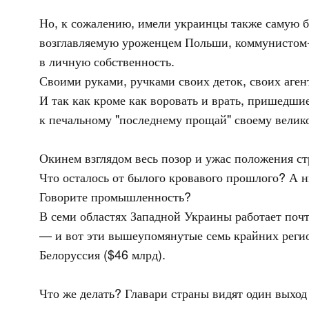
Но, к сожалению, имели украинцы также самую б
возглавляемую уроженцем Польши, коммунистом-ба
в личную собственность.
Своими руками, ручками своих деток, своих аге
И так как кроме как воровать и врать, пришедши
к печальному "последнему прощай" своему вели
Окинем взглядом весь позор и ужас положения ст
Что осталось от былого кровавого прошлого? А н
Говорите промышленность?
В семи областях Западной Украины работает почт
— и вот эти вышеупомянутые семь крайних регио
Белоруссия ($46 млрд).
Что же делать? Главари страны видят один выход