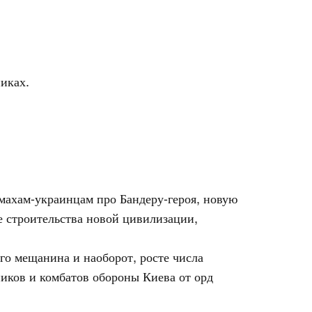
иках.
омахам-украинцам про Бандеру-героя, новую
е строительства новой цивилизации,
го мещанина и наоборот, росте числа
ников и комбатов обороны Киева от орд