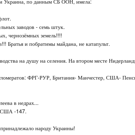
и Украина, по данным СБ ООН, имела:
флот.
льных заводов - семь штук.
х, чернозёмных земель!!!!
!! Братья и побратимы майдана, не катапульт.
изводства на душу на селения. На втором месте Нидерла
ломератов: ФРГ-РУР, Британия- Манчестер, США- Пенсил
еева в недрах...
, США -147.
о принадлежало народу Украины!