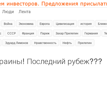
Люди
Лента
Война
Экономика
Европа
Цивилизация
история
Ближн
с
СССР
Франция
Париж
Захар Прилепин
Германия
Т
Эдуард Лимонов
Нравственность
Нефть
Прилепин
раины! Последний рубеж???