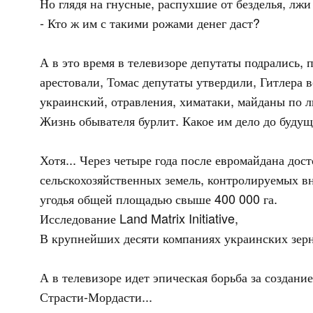
Но глядя на гнусные, распухшие от безделья, лж
- Кто ж им с такими рожами денег даст?
А в это время в телевизоре депутаты подрались,
арестовали, Томас депутаты утвердили, Гитлера в
украинский, отравления, химатаки, майданы по 
Жизнь обывателя бурлит. Какое им дело до будуще
Хотя... Через четыре года после евромайдана дос
сельскохозяйственных земель, контролируемых в
угодья общей площадью свыше 400 000 га.
Исследование Land Matrix Initiative,
В крупнейших десяти компаниях украинских зерн
А в телевизоре идет эпическая борьба за создани
Страсти-Мордасти...