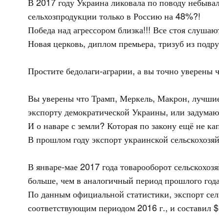
В 2017 году Украина ликовала по поводу небыва
сельхозпродукции только в Россию на 48%?!
Победа над агрессором близка!!! Все стоя слушаю
Новая церковь, диплом премьера, тризуб из подр
Простите бедолаги-аграрии, а вы точно уверены 
Вы уверены что Трамп, Меркель, Макрон, лучшие
экспорту демократической Украины, или задумают
И о наваре с земли? Которая по закону ещё не ка
В прошлом году экспорт украинской сельскохозяй
В январе-мае 2017 года товарооборот сельскохоз
больше, чем в аналогичный период прошлого года
По данным официальной статистики, экспорт сель
соответствующим периодом 2016 г., и составил $