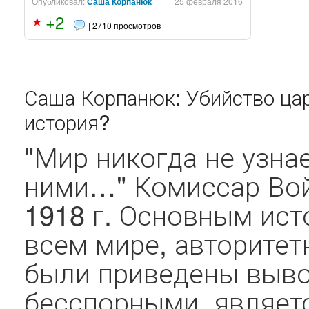
Опубликовал:
Саша Корпанюк
25 февраля 2016
+2
| 2710 просмотров
Саша Корпанюк: Убийство цар
история?
"Мир никогда не узнае
ними…" Комиссар Вой
1918 г. Основным ис
всем мире, авторитет
были приведены выво
бесспорными, являетс