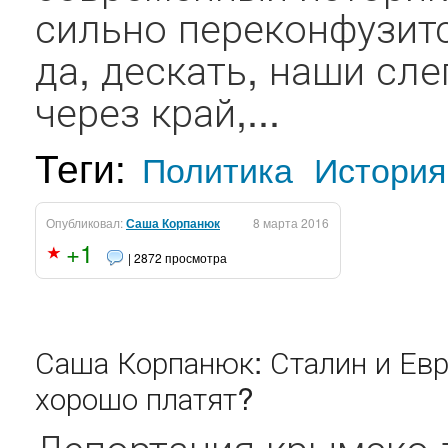
сильно переконфузитс
да, дескать, наши сле
через край,...
Теги:
Политика
История
Опубликовал:
Саша Корпанюк
8 марта 2016
+1
| 2872 просмотра
Саша Корпанюк: Сталин и Евро
хорошо платят?
Депортация крымско-т