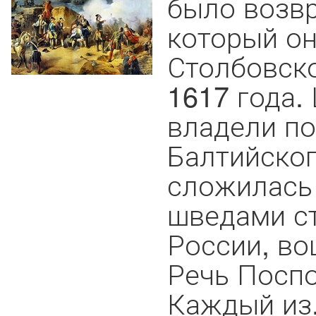
было возвр
который он
Столбовск
1617 года.
владели п
Балтийског
сложилась
шведами ст
России, во
Речь Поспо
Каждый из.