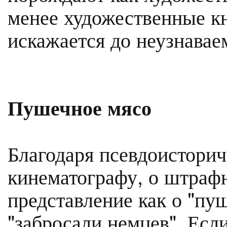
менее художественные кн
искажается до неузнавае
Пушечное мясо
Благодаря псевдоисторич
кинематографу, о штраф
представление как о "пу
"забросали немцев". Есл