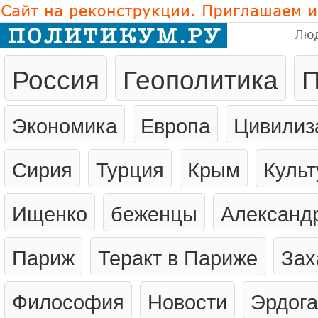
Лю
Россия
Геополитика
П
Экономика
Европа
Цивилиз
Сирия
Турция
Крым
Культ
Ищенко
беженцы
Александ
Париж
Теракт в Париже
Зах
Философия
Новости
Эрдог