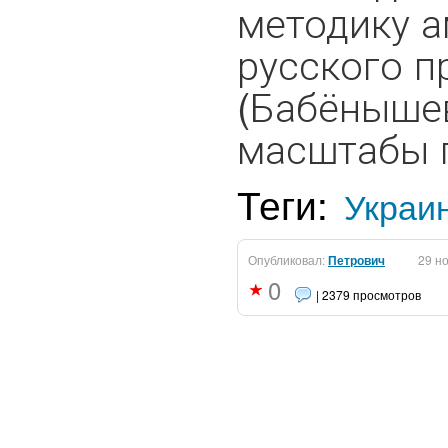
методику 
русского 
(Бабёнышев
масштабы п
Теги:
Украи
Опубликовал:
Петрович
29 н
0
| 2379 просмотров