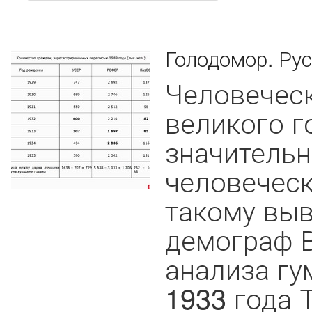
Голодомор. Рус
Человеческ
великого г
значитель
человеческ
такому выв
демограф 
анализа гу
1933 года 