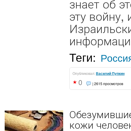
знает об э
эту войну, 
Израильски
информацию
Теги:
Росси
Опубликовал:
Василий Пупкин
0
| 2615 просмотров
Обезумившие
кожи челове