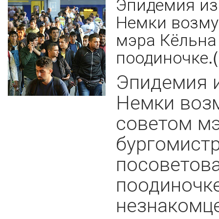
Эпидемия из
Немки возм
мэра Кёльна
поодиночке.(
Эпидемия и
Немки воз
советом м
бургомистр
посоветова
поодиночке
незнакомце