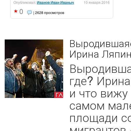
Опубликовал:
Иванов Иван Иваныч
10 января 2016
0
| 2628 просмотров
Выродившаяс
Ирина Ляпи
Выродивша
где? Ирин
и что вижу
самом мале
площади со
мигрантов 