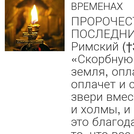
ВРЕМЕНАХ
ПРОРОЧЕС
ПОСЛЕДНИХ
Римский (†3
«Скорбную 
земля, опл
оплачет и 
звери вмес
и холмы, и
это благод
то, что вс