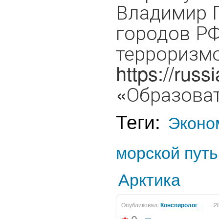
Владимир П
городов РФ
терроризм
https://russ
«Образовать
Теги:
Эконо
морской путь
Арктика
Опубликовал:
Конспиролог
2