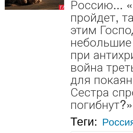
Россию... «
пройдет, т
этим Госп
небольшие 
при антихр
война трет
для покаян
Сестра спр
погибнут?» 
Теги:
Росси