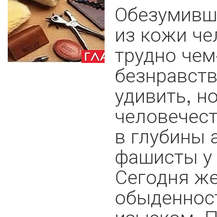
Обезумивши
из кожи че
трудно чем
безнравст
удивить, н
человечест
в глубины 
фашисты у 
Сегодня же
обыденнос
изыском. 