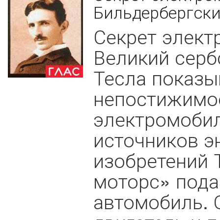
Бильдербергский
Секрет элект
Великий серб
Тесла показ
непостижимое
электромобил
источников э
изобретений 
моторс» под
автомобиль. 