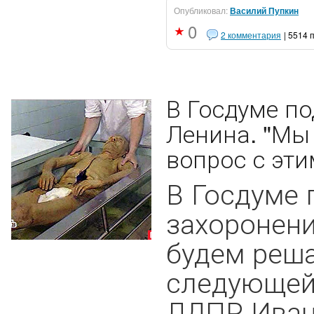
Опубликовал:
Василий Пупкин
0
2 комментария
| 5514 
В Госдуме п
Ленина. "Мы
вопрос с эти
В Госдуме 
захоронени
будем реша
следующей 
ЛДПР Иван 