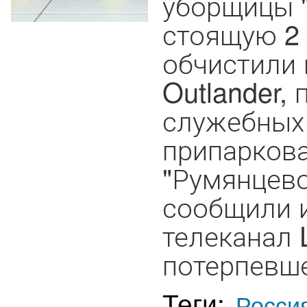
уборщицы "
стоящую 2 
обчистили 
Outlander,
служебных
припаркова
"Румянцево
сообщили и
телеканал 
потерпевше
Теги:
Росси