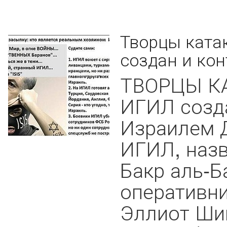
Творцы катак
создан и ко
ТВОРЦЫ КА
ИГИЛ созда
Израилем Д
ИГИЛ, наз
Бакр аль-Б
оперативн
Эллиот Ши