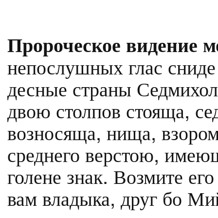
Пророческое видение м
непослушных глас сниде 
десные страны Седмихолм
двою столпов стояща, се
возносяща, нища, взором
среднего верстою, имеющ
голене знак. Возмите его
вам владыка, друг бо Ми