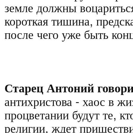
земле должны воцариться
короткая тишина, предск
после чего уже быть кон
Старец Антоний говори
антихристова - хаос в жи
процветании будут те, кт
религии, ждет пришеств