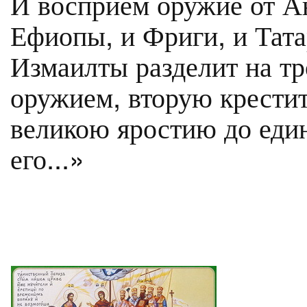
И восприем оружие от Ан
Ефиопы, и Фриги, и Тата
Измаилты разделит на тр
оружием, вторую крестит
великою яростию до еди
его...»