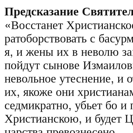
Предсказание Святите
«Восстанет Христианское
ратоборствовать с басур
я, и жены их в неволю за
пойдут сынове Измаиловы
невольное утеснение, и 
их, якоже они христиана
седмикратно, убьет бо и
Христианскою, и будет Ц
царства превознесено.