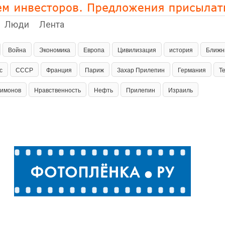
Люди
Лента
Война
Экономика
Европа
Цивилизация
история
Ближн
с
СССР
Франция
Париж
Захар Прилепин
Германия
Т
Лимонов
Нравственность
Нефть
Прилепин
Израиль