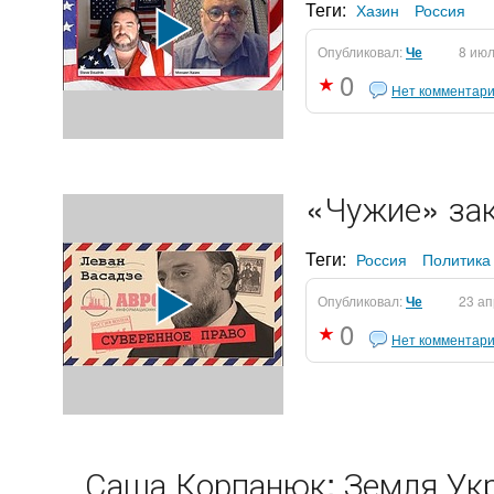
Теги:
Хазин
Россия
Опубликовал:
Че
8 ию
0
Нет комментар
«Чужие» зак
Теги:
Россия
Политика
Опубликовал:
Че
23 а
0
Нет комментар
Саша Корпанюк: Земля Ук