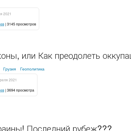
ля 2021
иев
| 3145 просмотров
оны, или Как преодолеть оккупа
Грузия
Геополитика
преля 2021
иев
| 3694 просмотра
раины! Последний рубеж???