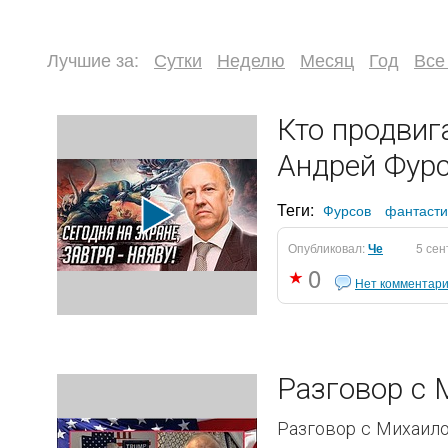
Лучшие за:
Сутки
Неделю
Месяц
Год
Все
Кто продвиг
Андрей Фур
Теги:
Фурсов
фантасти
Опубликовал:
Че
5 сен
0
Нет комментар
Разговор с
Разговор с Михаил