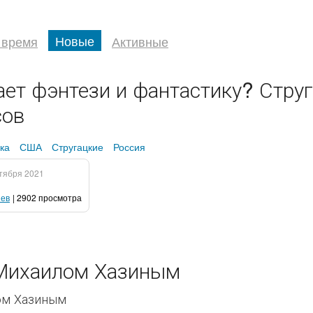
Новые
 время
Активные
ает фэнтези и фантастику? Струг
сов
ка
США
Стругацкие
Россия
тября 2021
иев
| 2902 просмотра
 Михаилом Хазиным
ом Хазиным