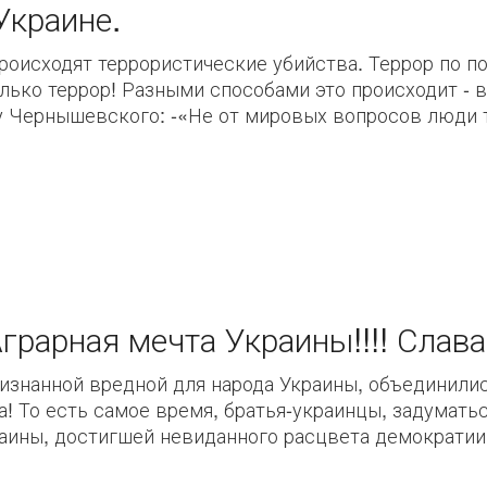
Украине.
происходят террористические убийства. Террор по 
олько террор! Разными способами это происходит - 
у Чернышевского: -«Не от мировых вопросов люди т
рарная мечта Украины!!!! Слава
изнанной вредной для народа Украины, объединили
ва! То есть самое время, братья-украинцы, задумат
аины, достигшей невиданного расцвета демократии 