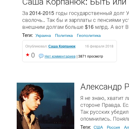
Саша Корпанюк: Быть или 
За 2014-2015 годы государственный долг У
сволочь.. Так бы и зарплаты с пенсиями у
внешним долгам больше $16 млрд. А вот Вы
Теги:
Украина
Политика
Геополитика
Опубликовал:
Саша Корпанюк
16 февраля 2018
0
Нет комментариев
| 3871 просмотр
Александр Р
Я не знаю, хватит 
стороне Правда. Ес
Так русских убедил
опомнились. Поняли
Теги:
США
Россия
Ал