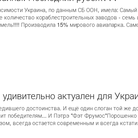
симости Украина, по данным СБ ООН, имела: Самый
е количество кораблестроительных заводов - семь 
ель!!!! Производила 15% мирового авиапарка. Само
удивительно актуален для Украи
бедившего достоинства. И ещё один слоган той же 
разит победителям... И Пэтрэ "Фэт Фрумос"Порошенк
ом, всегда остается современным и всегда кстати. Е