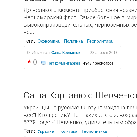
До великого момента приобретения незави
Черноморский флот. Самое большое в мир
высокопроизводительных, чернозёмных зем
не...
Теги:
Экономика
Политика
Геополитика
Опубликовал:
Саша Корпанюк
23 апреля 2018
0
Нет комментариев
| 4948 просмотров
Саша Корпанюк: Шевченко 
Украинцы не русские!! Лозунг майдана по
всё"! Кто против? Нет таких... Кто ж воз
5779 года: -"Шевченко, удивительным образ
Теги:
Украина
Политика
Геополитика