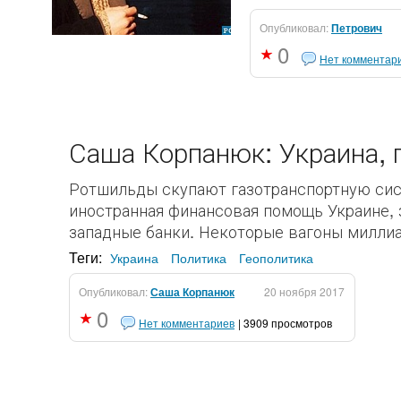
Опубликовал:
Петрович
0
Нет комментар
Саша Корпанюк: Украина,
Ротшильды скупают газотранспортную систе
иностранная финансовая помощь Украине, 
западные банки. Некоторые вагоны миллиар
Теги:
Украина
Политика
Геополитика
Опубликовал:
Саша Корпанюк
20 ноября 2017
0
Нет комментариев
| 3909 просмотров