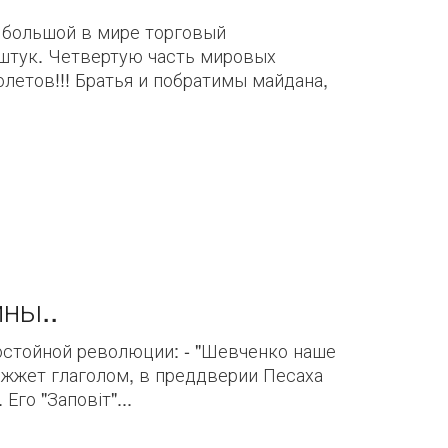
 большой в мире торговый
штук. Четвертую часть мировых
летов!!! Братья и побратимы майдана,
ны..
достойной революции: - "Шевченко наше
о жжет глаголом, в преддверии Песаха
го "Заповіт"...