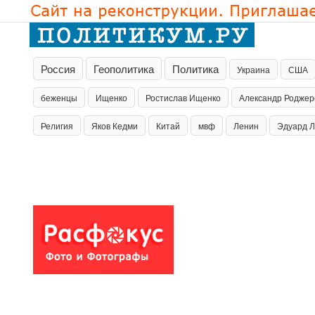
Россия
Геополитика
Политика
Украина
США
беженцы
Ищенко
Ростислав Ищенко
Александр Роджер
Религия
Яков Кедми
Китай
мвф
Ленин
Эдуард 