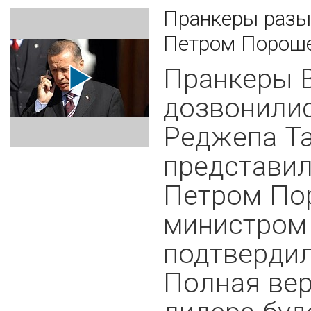
Пранкеры разы
Петром Пороше
Пранкеры В
дозвонилис
Реджепа Та
представи
Петром По
министром
подтвердил
Полная ве
лидера буд