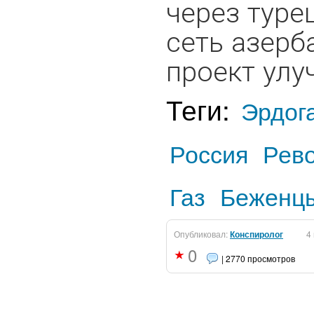
через туре
сеть азерб
проект улу
Теги:
Эрдог
Россия
Рев
Газ
Беженц
Опубликовал:
Конспиролог
4
0
| 2770 просмотров