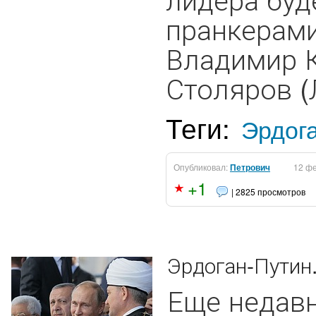
пранкерами
Владимир К
Столяров (Л
Теги:
Эрдог
Опубликовал:
Петрович
12 ф
+1
| 2825 просмотров
Эрдоган-Путин.
Еще недав