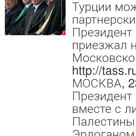
Турции мо
партнерски
Президент 
приезжал 
Московско
http://tass
МОСКВА, 23
Президент
вместе с л
Палестины
Эрдоганом 