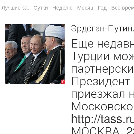
Лучшие за:
Сутки
Неделю
Месяц
Год
Все вре
Эрдоган-Путин.
Еще недав
Турции мо
партнерски
Президент 
приезжал 
Московско
http://tass
МОСКВА, 23