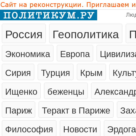
Лю
Россия
Геополитика
П
Экономика
Европа
Цивилиз
Сирия
Турция
Крым
Культ
Ищенко
беженцы
Александ
Париж
Теракт в Париже
Зах
Философия
Новости
Эрдог