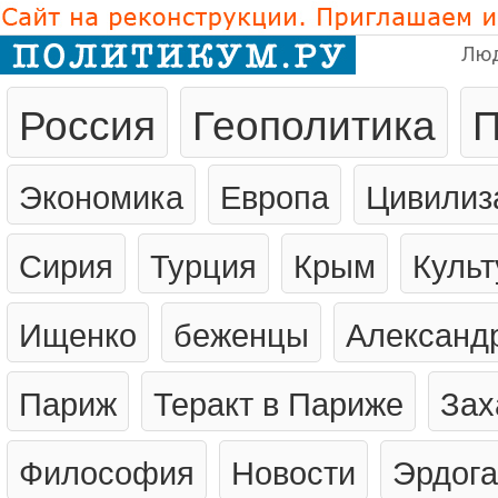
Лю
Россия
Геополитика
П
Экономика
Европа
Цивилиз
Сирия
Турция
Крым
Культ
Ищенко
беженцы
Александ
Париж
Теракт в Париже
Зах
Философия
Новости
Эрдог