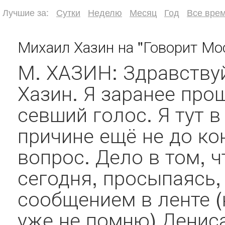
Лучшие за:
Сутки
Неделю
Месяц
Год
Все вре
Михаил Хазин на "Говорит Мо
М. ХАЗИН: Здравству
Хазин. Я заранее про
севший голос. Я тут 
причине ещё не до ко
вопрос. Дело в том, ч
сегодня, просыпаясь,
сообщением в ленте (
уже не помню) Дениса