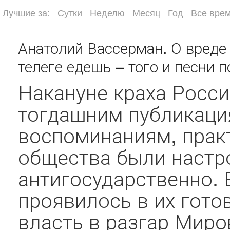
Лучшие за:
Сутки
Неделю
Месяц
Год
Все вре
Анатолий Вассерман. О вреде
телеге едешь – того и песни п
Накануне краха Росси
тогдашним публикаци
воспоминаниям, практ
общества были настр
антигосударственно. В
проявилось в их гот
власть в разгар Миро