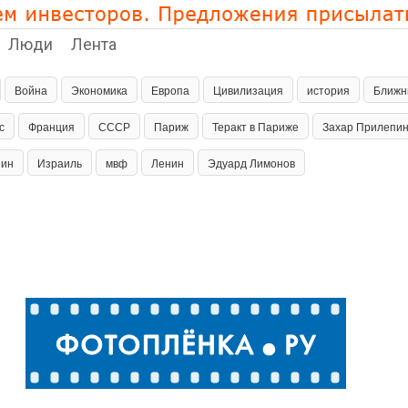
Люди
Лента
Война
Экономика
Европа
Цивилизация
история
Ближн
с
Франция
СССР
Париж
Теракт в Париже
Захар Прилепи
пин
Израиль
мвф
Ленин
Эдуард Лимонов