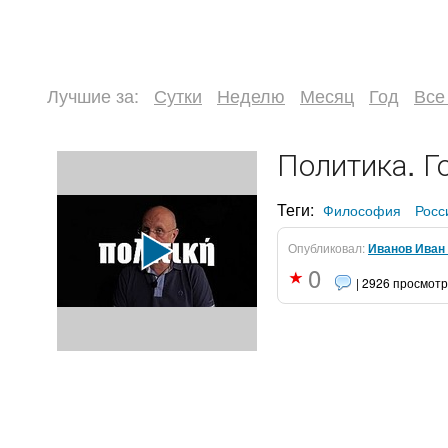
Лучшие за:
Сутки
Неделю
Месяц
Год
Все
Политика. Г
Теги:
Философия
Росс
Опубликовал:
Иванов Иван
0
| 2926 просмот