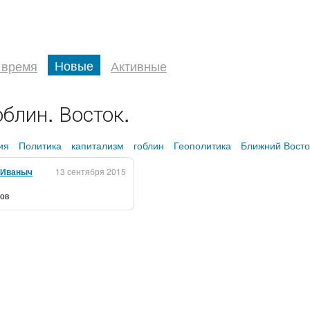
Новые
 время
Активные
облин. Восток.
ия
Политика
капитализм
гоблин
Геополитика
Ближний Восто
 Иваныч
13 сентября 2015
ров