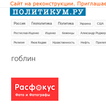
Россия
Геополитика
Политика
Украина
США
Ростислав Ищенко
Ищенко
беженцы
Александр Роджер
Религия
Яков Кедми
Нравственность
Нефть
Приле
гоблин