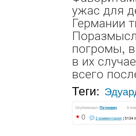
ужас для д
Германии т
Поразмысли
погромы, в
в их случа
всего посл
Теги:
Эдуар
Опубликовал:
Петрович
9 ян
0
2 комментария
| 5134 