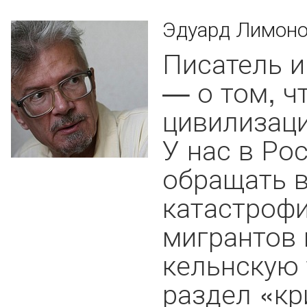
Эдуард Лимоно
Писатель и
— о том, ч
цивилизаци
У нас в Ро
обращать 
катастроф
мигрантов 
кельнскую 
раздел «к