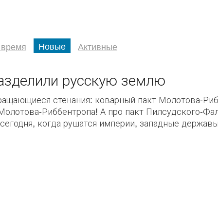
Новые
 время
Активные
азделили русскую землю
ращающиеся стенания: коварный пакт Молотова-Риб
 Молотова-Риббентропа! А про пакт Пилсудского-Фа
 сегодня, когда рушатся империи, западные державы