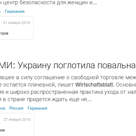
н центр безопасности для женщин и...
а
Германия
31 января 2016
отров
И: Украину поглотила повальна
ившее в силу соглашение о свободной торговле меж
е остаётся плачевной, пишет Wirtschaftsblatt. Осно
я и широко распространённая практика ухода от на
 в стране придётся ждать ещё не...
ина
Россия
Германия
27 января 2016
ров