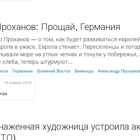
Проханов: Прощай, Германия
р Проханов — о том, как будет развиваться европе
вропа в ужасе. Европа стенает. Переселенцы и пог
ывали море на утлых челнах и тонули у побережья, 
 хлеба, теперь штурмуют...
ропа
Германия
Ближний Восток
Беженцы
Александр Прохано
19 января 2016
отра
наженная художница устроила а
ОТО)