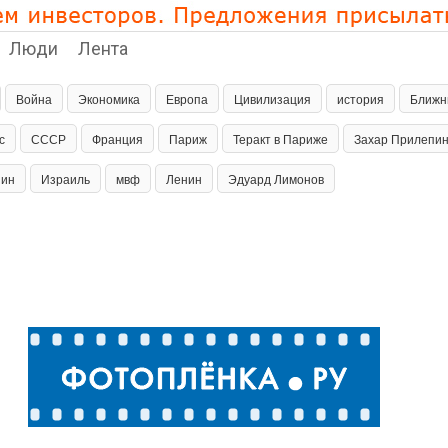
Люди
Лента
Война
Экономика
Европа
Цивилизация
история
Ближн
с
СССР
Франция
Париж
Теракт в Париже
Захар Прилепи
пин
Израиль
мвф
Ленин
Эдуард Лимонов