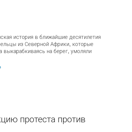
йская история в ближайшие десятилетия
орельцы из Северной Африки, которые
а выкарабкиваясь на берег, умоляли
в
кцию протеста против