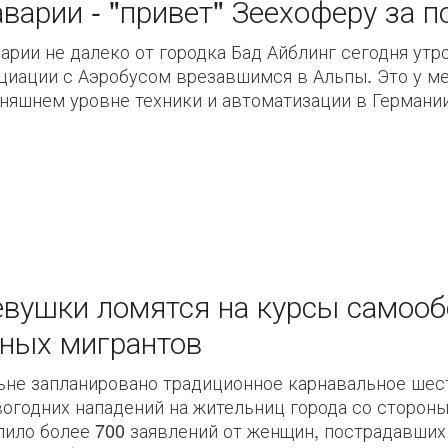
варии - "привет" Зеехоферу за п
арии не далеко от городка Бад Айблинг сегодня утр
иации с Аэробусом врезавшимся в Альпы. Это у мен
няшнем уровне техники и автоматизации в Германии,
вушки ломятся на курсы самооб
ных мигрантов
ьне запланировано традиционное карнавальное шес
огодних нападений на жительниц города со сторон
ило более 700 заявлений от женщин, пострадавших