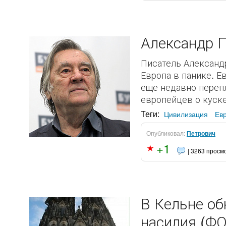
Александр 
Писатель Александ
Европа в панике. Е
еще недавно перепл
европейцев о куске
Теги:
Цивилизация
Ев
Опубликовал:
Петрович
+1
| 3263 просм
В Кельне об
насилия (Ф