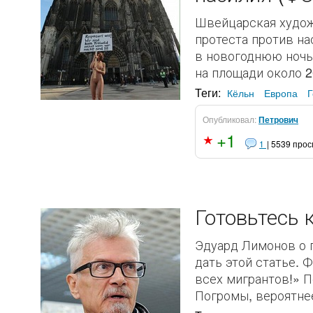
Швейцарская художн
протеста против на
в новогоднюю ночь
на площади около 20
Теги:
Кёльн
Европа
Опубликовал:
Петрович
+1
1
| 5539 про
Готовьтесь 
Эдуард Лимонов о п
дать этой статье. 
всех мигрантов!» П
Погромы, вероятнее