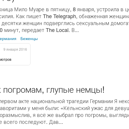
ица Мило Муаре в пятницу, 8 января, устроила в ц
силия. Как пишет The Telegraph, обнаженная женщи
 десятки женщин подверглись сексуальным домогат
 минут, передает The Local. В...
Германия
Беженцы
9 января 2016
смотров
к погромам, глупые немцы!
ервом акте национальной трагедии Германии Я нек
Фаворитами у меня были: «Кёльнский ужас для деву
оразмыслив, я всё же выбрал про погромы, выгляди
 всего последуют. Дав...