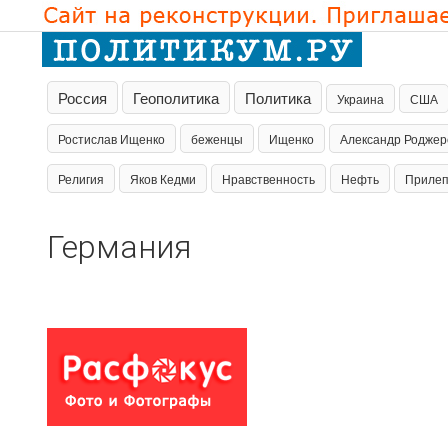
Россия
Геополитика
Политика
Украина
США
Ростислав Ищенко
беженцы
Ищенко
Александр Роджер
Религия
Яков Кедми
Нравственность
Нефть
Приле
Германия