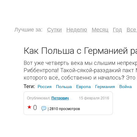
Лучшие за:
Сутки
Неделю
Месяц
Год
Все
Как Польша с Германией р
Вот уже четверть века мы слышим непрек
Риббентропа! Такой-сякой-разэдакий пакт
которого всё, собственно и началось? Это
Теги:
Россия
Польша
Европа
Германия
Война
Опубликовал:
Петрович
15 февраля 2016
0
| 2810 просмотров