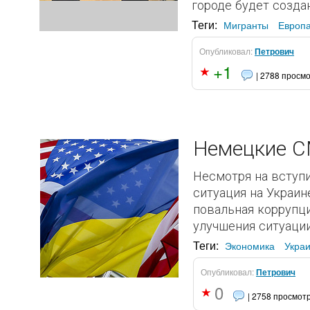
городе будет созда
Теги:
Мигранты
Европ
Опубликовал:
Петрович
+1
| 2788 просм
Немецкие СМ
Несмотря на вступ
ситуация на Украин
повальная коррупци
улучшения ситуации
Теги:
Экономика
Укра
Опубликовал:
Петрович
0
| 2758 просмот