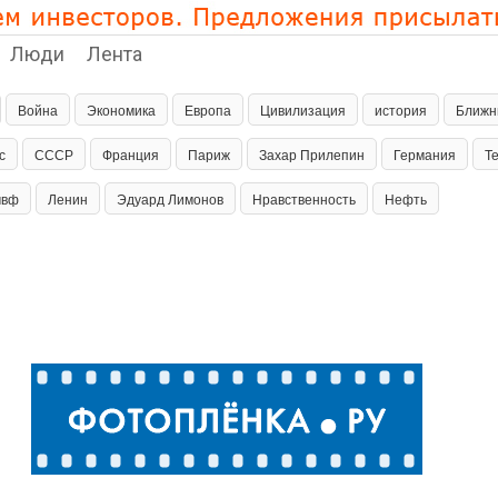
Люди
Лента
Война
Экономика
Европа
Цивилизация
история
Ближн
с
СССР
Франция
Париж
Захар Прилепин
Германия
Т
мвф
Ленин
Эдуард Лимонов
Нравственность
Нефть