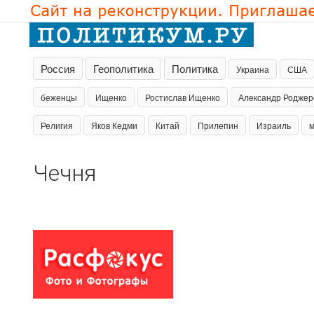
Россия
Геополитика
Политика
Украина
США
беженцы
Ищенко
Ростислав Ищенко
Александр Роджер
Религия
Яков Кедми
Китай
Прилепин
Израиль
Чечня