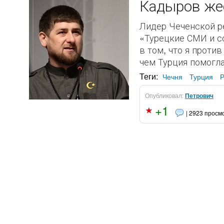
Кадыров жес
Лидер Чеченской р
«Турецкие СМИ и со
в том, что я проти
чем Турция помогла
Теги:
Чечня
Турция
Р
Опубликовал:
Петрович
+1
| 2923 просм