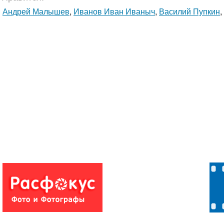
Андрей Малышев
,
Иванов Иван Иваныч
,
Василий Пупкин
,