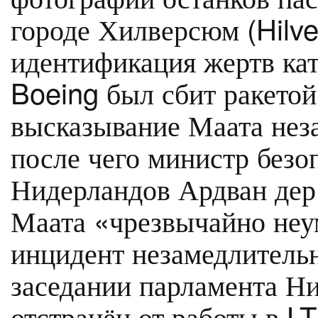
городе Хилверсюм (Hilve
идентификация жертв кат
Boeing был сбит ракетой.
высказывание Маата нез
после чего министр безо
Нидерландов Ардван дер
Маата «чрезвычайно неу
инцидент незамедлитель
заседании парламента Ни
отстранён от работы в L