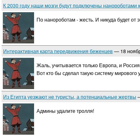
К 2030 году наши мозги будут подключены нанороботами к
По нанороботам - жесть. И никуда будет от э
Интерактивная карта передвижения беженцев
— 18 нояб
Жаль, учитывается только Европа, и Россия
Вот кто бы сделал такую систему мирового 
Из Египта уезжают не туристы, а потенциальные жертвы
—
Админы удалите тролля!