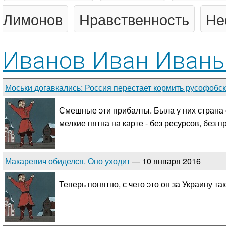
Лимонов
Нравственность
Не
Иванов Иван Иван
Моськи догавкались: Россия перестает кормить русофоб
Смешные эти прибалты. Была у них страна 
мелкие пятна на карте - без ресурсов, без п
Макаревич обиделся. Оно уходит
— 10 января 2016
Теперь понятно, с чего это он за Украину так 