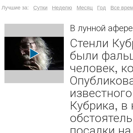
Лучшие за:
Сутки
Неделю
Месяц
Год
Все вре
В лунной афере
Стенли Куб
были фальш
человек, к
Опубликов
известного
Кубрика, в
обстоятель
посадки на