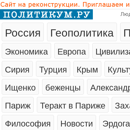
Лю
Россия
Геополитика
П
Экономика
Европа
Цивилиз
Сирия
Турция
Крым
Культ
Ищенко
беженцы
Александ
Париж
Теракт в Париже
Зах
Философия
Новости
Эрдог