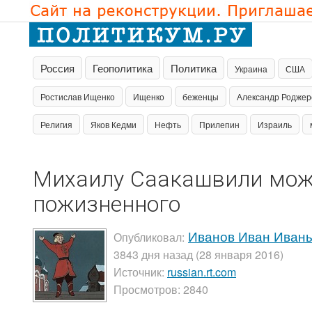
Россия
Геополитика
Политика
Украина
США
Ростислав Ищенко
Ищенко
беженцы
Александр Роджер
Религия
Яков Кедми
Нефть
Прилепин
Израиль
Михаилу Саакашвили может
пожизненного
Иванов Иван Иван
Опубликовал:
3843 дня назад (28 января 2016)
Источник:
russian.rt.com
Просмотров: 2840