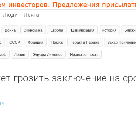
Люди
Лента
Война
Экономика
Европа
Цивилизация
история
Ближн
с
СССР
Франция
Париж
Теракт в Париже
Захар Прилепи
мвф
Ленин
Эдуард Лимонов
Нравственность
 грозить заключение на срок
ыч