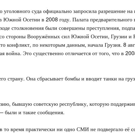
о уголовного суда официально запросила разрешение на 
 Южной Осетии в 2008 году. Палата предварительного п
 в ходе столкновения были совершены преступления, под
со стороны Вооружённых сил Южной Осетии, Грузии и Р
что конфликт, по некоторым данным, начала Грузия. 8 ав
ая война. Это существенно отличается от того, что в 20
 его страну. Она сбрасывает бомбы и вводит танки на г
узию, бывшую советскую республику, которую поддержи
— были и такие сообщения.
 в то время практически ни одно СМИ не подвергало её 