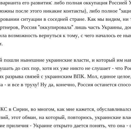
варианта его развития: либо полная оккупация Россией 
можны после этого никакие контакты), либо полное "зац
ровании ситуации в соседней стране. Как мы видим, ни т
тнеров, Россия "оккупировала" лишь часть Украины, дос
ила возможность вернуться к тому, с чего началось ее н
и.
ый пошли нынешние украинские власти, и который им на
шать до сих пор, хотя их уже никто не слушает - что Ро
х разрыва связей с украинским ВПК. Мол, единое целое,
 и все в труху! Ну да, конечно, Россия останется способ
С в Сирии, во многом, как мне кажется, обуславливалс
зий, этот обман, на который, повторюсь, украинские вла
 приличия - Украине открыто дается понять, что она - о