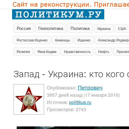
Россия
Геополитика
Политика
Украина
США
Ростислав Ищенко
беженцы
Ищенко
Александр Роджер
Религия
Яков Кедми
Нравственность
Нефть
Приле
Запад - Украина: кто кого
Петрович
Опубликовал:
3857 дней назад (17 января 2016)
Источник:
politikus.ru
Просмотров: 2743