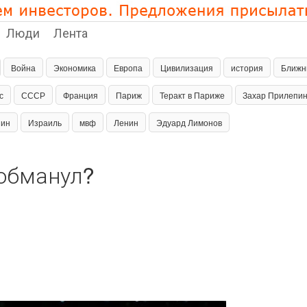
Люди
Лента
Война
Экономика
Европа
Цивилизация
история
Ближн
с
СССР
Франция
Париж
Теракт в Париже
Захар Прилепи
пин
Израиль
мвф
Ленин
Эдуард Лимонов
 обманул?