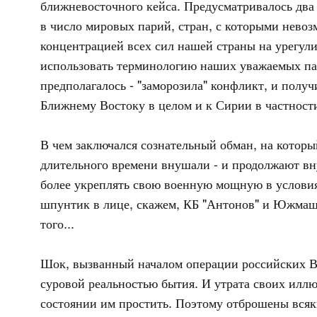
ближневосточного кейса. Предусматривалось два 
в число мировых парий, стран, с которыми невоз
концентрацией всех сил нашей страны на урегули
использовать терминологию наших уважаемых пар
предполагалось - "заморозила" конфликт, и получ
Ближнему Востоку в целом и к Сирии в частност
В чем заключался сознательный обман, на котор
длительного времени внушали - и продолжают вну
более укреплять свою военную мощную в условия
шпунтик в лице, скажем, КБ "Антонов" и Южмаша -
того...
Шок, вызванный началом операции российских ВК
суровой реальностью бытия. И утрата своих иллю
состоянии им простить. Поэтому отброшены всякие