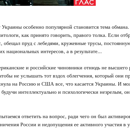
 Украины особенно популярной становится тема обмана.
тологи, как принято говорить, правого толка. Если отб
с, обещал пруд с лебедями, кружевные трусы, постоянн
х национальных интересов, а в результате...
ериканские и российские чиновники отнюдь не высшего 
 чтобы не услышать тот вздох облегчения, который они п
хнула на Россию и США все, что касается Украины. И мо
 будучи интеллектуально и психологически незрелым, он 
пытаемся ответить на вопрос, ради чего он был активир
ничения России и недопущения ее активного участия в у