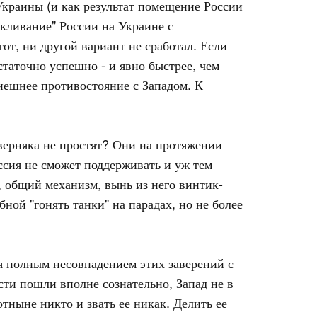
Украины (и как результат помещение России
икливание" России на Украине с
от, ни другой вариант не сработал. Если
таточно успешно - и явно быстрее, чем
ынешнее противостояние с Западом. К
верняка не простят? Они на протяжении
ссия не сможет поддерживать и уж тем
 общий механизм, вынь из него винтик-
ной "гонять танки" на парадах, но не более
я полным несовпадением этих заверений с
сти пошли вполне сознательно, Запад не в
тныне никто и звать ее никак. Делить ее