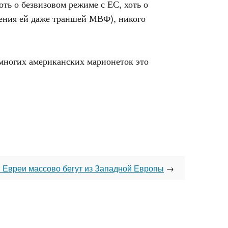
оть о безвизовом режиме с ЕС, хоть о
ления ей даже траншей МВФ), никого
ь многих американских марионеток это
 Евреи массово бегут из Западной Европы
→