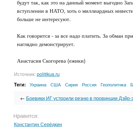
будут так, как это на данный момент выгодно Зап
вступлении в НАТО, хоть о миллиардных инвести
больше не интересуют.
Как говорится - за все надо платить. За обман п
наглядно демонстрирует.
Анастасия Скогорева (ежики)
Источник:
politikus.ru
Теги:
Украина
США
Сирия
Россия
Геополитика
Б
←
Боевики ИГ устроили резню в провинции Дэйр-
Нравится:
Константин Серёдкин