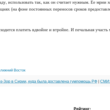
аду, использовать так, как он считает нужным. Ее мрии х
циях (на фоне постоянных переносов сроков предостав
риходится платить вдвойне и втройне. И печальная участ
лижний Восток
эз-Зор в Сирии, куда была доставлена гумпомощь РФ
|
СМИ:
Рейтинг: