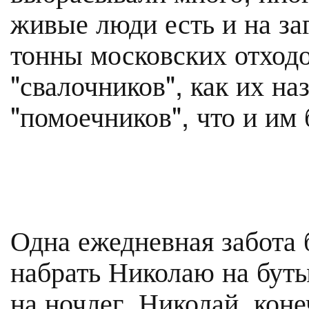
живые люди есть и на за
тонны московских отходо
"свалочников", как их на
"помоечников", что и им 
Одна ежедневная забота б
набрать Николаю на буты
на ночлег. Николай, коне