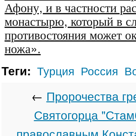
Афону, и в частности ра
монастырю, который в сл
противостояния может ок
ножа».
Теги:
Турция
Россия
В
←
Пророчества гр
Святогорца "Стам
православным Конст