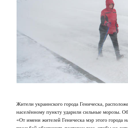
Жители украинского города Геническа, расположен
населённому пункту ударили сильные морозы. Об 
«От имени жителей Геническа мэр этого города н
просьбой обеспечить поставки газа, чтобы не да