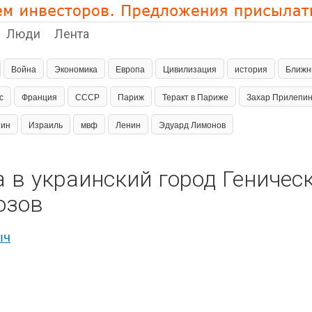
Люди
Лента
Война
Экономика
Европа
Цивилизация
история
Ближн
с
Франция
СССР
Париж
Теракт в Париже
Захар Прилепи
пин
Израиль
мвф
Ленин
Эдуард Лимонов
 в украинский город Геническ
озов
ыч