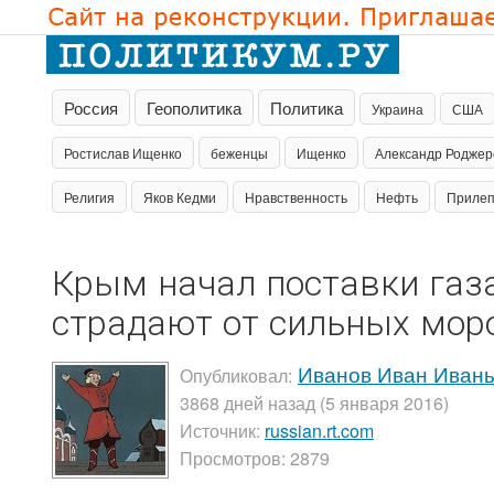
Россия
Геополитика
Политика
Украина
США
Ростислав Ищенко
беженцы
Ищенко
Александр Роджер
Религия
Яков Кедми
Нравственность
Нефть
Приле
Крым начал поставки газа
страдают от сильных мор
Иванов Иван Иван
Опубликовал:
3868 дней назад (5 января 2016)
Источник:
russian.rt.com
Просмотров: 2879