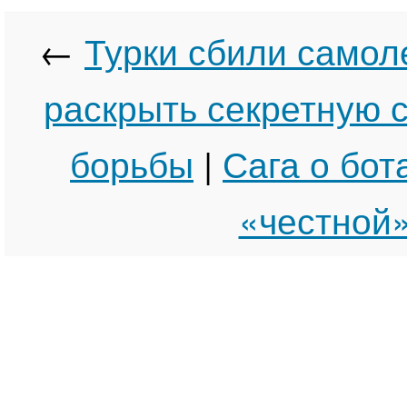
←
Турки сбили самол
раскрыть секретную 
борьбы
|
Сага о бот
«честной