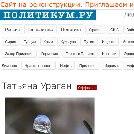
Лю
Россия
Геополитика
Политика
Украина
США
Вой
Сирия
Турция
Крым
Культура
Путин
Ищенко
беже
Захар Прилепин
Германия
Теракт в Париже
Новости
Эрдо
Лимонов
Нравственность
Нефть
Прилепин
Израиль
мвф
Татьяна Ураган
Оффлайн