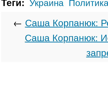
Теги:
Украина
Политик
←
Саша Корпанюк: Р
Саша Корпанюк: И
запре