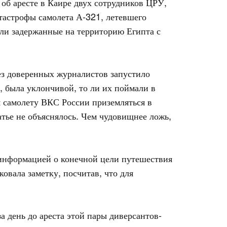
 об аресте в Каире двух сотрудников ЦРУ,
тастрофы самолета А-321, летевшего
кли задержанные на территорию Египта с
ез доверенных журналистов запустило
, была уклончивой, то ли их поймали в
м самолету ВКС России приземляться в
тье не объяснялось. Чем чудовищнее ложь,
а информацией о конечной цели путешествия
овала заметку, посчитав, что для
а день до ареста этой пары диверсантов-