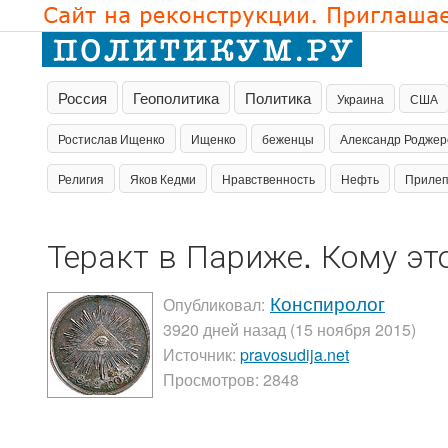
Россия
Геополитика
Политика
Украина
США
Ростислав Ищенко
Ищенко
беженцы
Александр Роджер
Религия
Яков Кедми
Нравственность
Нефть
Приле
Теракт в Париже. Кому эт
Конспиролог
Опубликовал:
3920 дней назад (15 ноября 2015)
Источник:
pravosudija.net
Просмотров: 2848