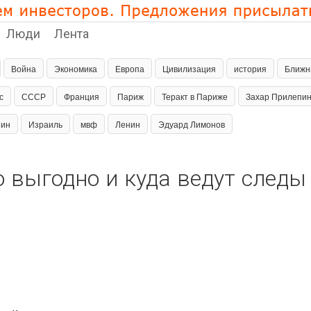
Люди
Лента
Война
Экономика
Европа
Цивилизация
история
Ближн
с
СССР
Франция
Париж
Теракт в Париже
Захар Прилепи
пин
Израиль
мвф
Ленин
Эдуард Лимонов
о выгодно и куда ведут следы