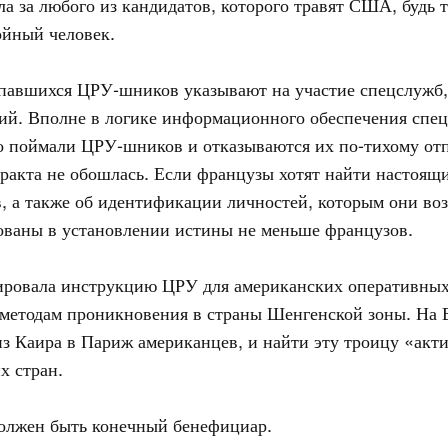
 за любого из кандидатов, которого травят США, будь т
ойный человек.
опавшихся ЦРУ-шников указывают на участие спецслужб,
й. Вполне в логике информационного обеспечения спецо
то поймали ЦРУ-шников и отказываются их по-тихому отп
еракта не обошлась. Если французы хотят найти настоящи
в, а также об идентификации личностей, которым они во
ованы в установлении истины не меньше французов.
тировала инструкцию ЦРУ для американских оперативных
 методам проникновения в страны Шенгенской зоны. На 
 Каира в Париж американцев, и найти эту троицу «акт
х стран.
должен быть конечный бенефициар.