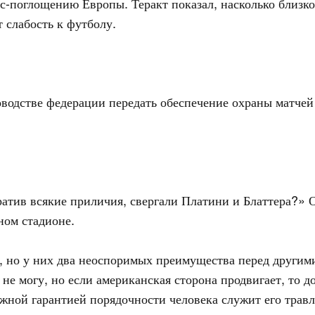
с-поглощению Европы. Теракт показал, насколько близко
 слабость к футболу.
оводстве федерации передать обеспечение охраны матч
ратив всякие приличия, свергали Платини и Блаттера?» О
ном стадионе.
, но у них два неоспоримых преимущества перед другими
 не могу, но если американская сторона продвигает, то д
ежной гарантией порядочности человека служит его тра