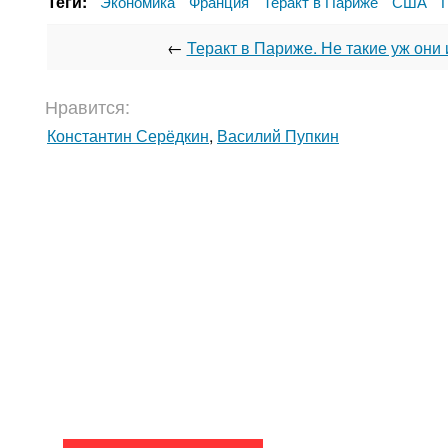
Теги:
Экономика
Франция
Теракт в Париже
США
←
Теракт в Париже. Не такие уж они 
Нравится:
Константин Серёдкин
,
Василий Пупкин