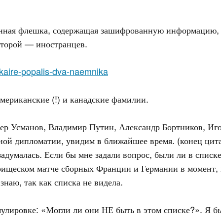
анная флешка, содержащая зашифрованную информацию, с
второй — иностранцев.
v-kaire-popalis-dva-naemnika
мериканские (!) и канадские фамилии.
ер Усманов, Владимир Путин, Александр Бортников, Иго
йной дипломатии, увидим в ближайшее время. (конец цит
 задумалась. Если бы мне задали вопрос, были ли в спи
ищеском матче сборных Франции и Германии в момент, к
знаю, так как списка не видела.
мулировке: «Могли ли они НЕ быть в этом списке?». Я 