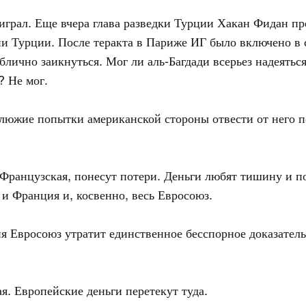
роиграл. Еще вчера глава разведки Турции Хакан Фидан п
ии Турции. После теракта в Париже ИГ было включено в 
лично заикнуться. Мог ли аль-Багдади всерьез надеяться
? Не мог.
клюжие попытки американской стороны отвести от него п
ранцузская, понесут потери. Деньги любят тишину и по
 и Франция и, косвенно, весь Евросоюз.
я Евросоюз утратит единственное бесспорное доказател
я. Европейские деньги перетекут туда.