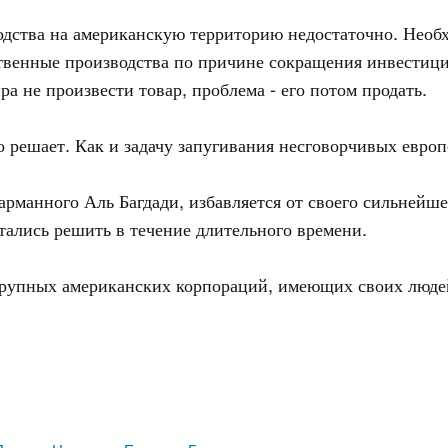
одства на американскую территорию недостаточно. Необ
бственные производства по причине сокращения инвестиц
а не произвести товар, проблема - его потом продать.
о решает. Как и задачу запугивания несговорчивых евро
рманного Аль Багдади, избавляется от своего сильнейше
тались решить в течение длительного времени.
крупных американских корпораций, имеющих своих люде