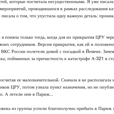
стей, которые посчитала несущественными. Я уже писала
 мероприятий, проводившихся в рамках расследования ка
писала о том, что упустила одну важную деталь: прони
я поняла только тогда, когда для их прикрытия ЦРУ чер
оих сотрудников. Версия прикрытия, как ей и положено
и ВКС России полетели домой с посадкой в Йемене. Заче
а, пойманных за причастность к катастрофе А-321 в ста
посчитав ее малозначительной. Сначала я не располагал
иков ЦРУ, потом узнала пункт назначения, но не опублик
о. А летели они в Париж...
ловека из группы успели благополучно прибыть в Париж з