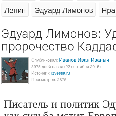
Ленин
Эдуард Лимонов
Нра
Эдуард Лимонов: У
пророчество Кадда
Иванов Иван Иваныч
Опубликовал:
3975 дней назад (22 сентября 2015)
Источник:
izvestia.ru
Просмотров: 2875
Писатель и политик Э
как судьба мстит Европ