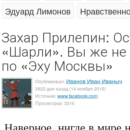
Эдуард Лимонов
Нравственно
Захар Прилепин: Ос
«Шарли». Вы же не 
по «Эху Москвы»
Иванов Иван Иваныч
Опубликовал:
3922 дня назад (14 ноября 2015)
Источник:
www.facebook.com
Просмотров: 3210
Наверное, нигде в мире н