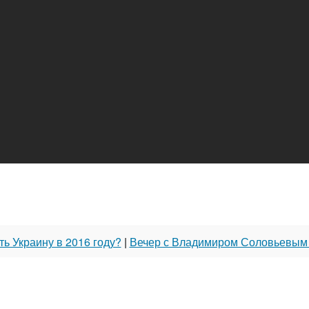
ть Украину в 2016 году?
|
Вечер с Владимиром Соловьевым 