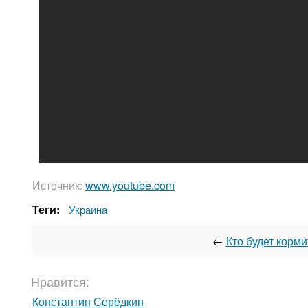
Источник:
www.youtube.com
Теги:
Украина
←
Кто будет корми
Нравится:
Константин Серёдкин