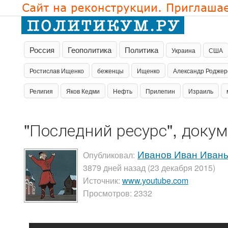
Россия
Геополитика
Политика
Украина
США
Ростислав Ищенко
беженцы
Ищенко
Александр Роджер
Религия
Яков Кедми
Нефть
Прилепин
Израиль
"Последний ресурс", док
Иванов Иван Иван
Опубликовал:
3879 дней назад (23 декабря 2015)
Источник:
www.youtube.com
Просмотров: 2332