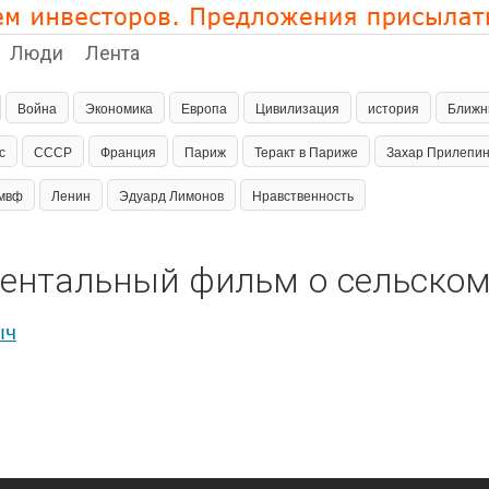
Люди
Лента
Война
Экономика
Европа
Цивилизация
история
Ближн
с
СССР
Франция
Париж
Теракт в Париже
Захар Прилепи
мвф
Ленин
Эдуард Лимонов
Нравственность
ументальный фильм о сельско
ыч