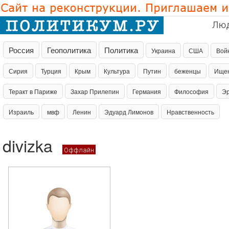
Лю
Россия
Геополитика
Политика
Украина
США
Вой
Сирия
Турция
Крым
Культура
Путин
беженцы
Ище
Теракт в Париже
Захар Прилепин
Германия
Философия
Эр
Израиль
мвф
Ленин
Эдуард Лимонов
Нравственность
divizka
Оффлайн